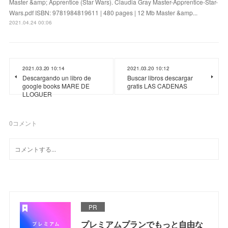
Master &amp; Apprentice (Star Wars). Claudia Gray Master-Apprentice-Star-
Wars.pdf ISBN: 9781984819611 | 480 pages | 12 Mb Master &amp...
2021.04.24 00:06
2021.03.20 10:14
2021.03.20 10:12
Descargando un libro de
Buscar libros descargar
google books MARE DE
gratis LAS CADENAS
LLOGUER
0
コメント
PR
プレミアムプランでもっと自由な