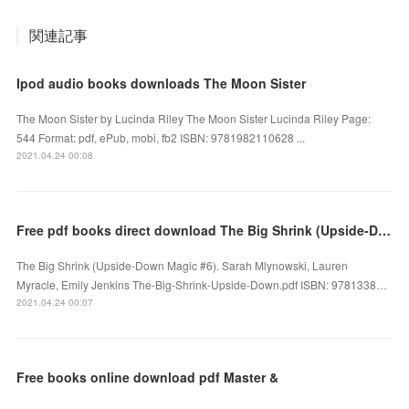
関連記事
Ipod audio books downloads The Moon Sister
The Moon Sister by Lucinda Riley The Moon Sister Lucinda Riley Page:
544 Format: pdf, ePub, mobi, fb2 ISBN: 9781982110628 ...
2021.04.24 00:08
Free pdf books direct download The Big Shrink (Upside-Down Magic #6)
The Big Shrink (Upside-Down Magic #6). Sarah Mlynowski, Lauren
Myracle, Emily Jenkins The-Big-Shrink-Upside-Down.pdf ISBN: 9781338…
2021.04.24 00:07
Free books online download pdf Master &